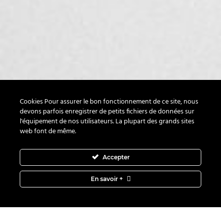
Cookies Pour assurer le bon fonctionnement de ce site, nous
devons parfois enregistrer de petits fichiers de données sur
l'équipement de nos utilisateurs. La plupart des grands sites
Belgique : 069 22 90 82 - Depuis la France ou l'étranger
web font de même.
+32(0)69 22 90 82
Accepter
Facebook
En savoir +